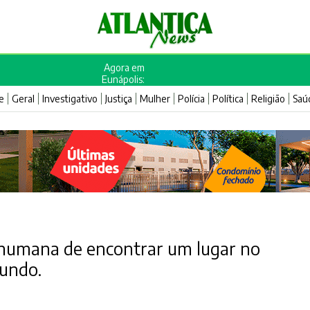
Agora em
Eunápolis:
e
Geral
Investigativo
Justiça
Mulher
Polícia
Política
Religião
Saú
 humana de encontrar um lugar no
undo.