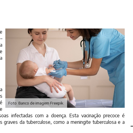
e
–
ha
de
ra
a
as
 é
Foto: Banco de imagem Freepik.
de
oas infectadas com a doença. Esta vacinação precoce é
is graves da tuberculose, como a meningite tuberculosa e a