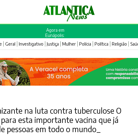
Agora em
Eunápolis:
e
Geral
Investigativo
Justiça
Mulher
Polícia
Política
Religião
Saú
izante na luta contra tuberculose O
 para esta importante vacina que já
s de pessoas em todo o mundo_