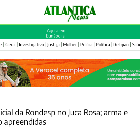
Agora em
Eunápolis:
e
Geral
Investigativo
Justiça
Mulher
Polícia
Política
Religião
Saú
cial da Rondesp no Juca Rosa; arma e
o apreendidas