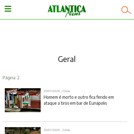
−
Geral
Página: 2
20/07/2026 - Crime
Homem é morto e outro fica ferido em
ataque a tiros em bar de Eunápolis
20/07/2026 - Crime